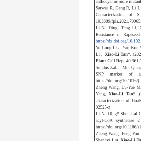
anthocyanin‑more mutan
Sarwar R, Geng R, Li L
Characterization of 
10.3389/fpls.2021.79065
Li-Na Ding, Teng Li, 
Resistance in Rapesee
https://dx.doi.org/10.102
Yu‑Long Li， Yan‑Kun
Li，
Xiao
‑
Li Tan*
. (20
Plant Cell Rep.
40:361-
Sundus Zafar, Min-Qian
SNP marker of ω
https://doi.org/10.1016/j
Zheng Wang, Lu‑Yue Ma
Yang,
Xiao
‑
Li Tan*
. 
characterization of Bna
02525-z
Li-Na Ding# Shou-Lai 
acyl-CoA synthetase 
https://doi.org/10.1186/
Zheng Wang, Feng-Yun Z
Shengyi Liu,
Xiao-Li T