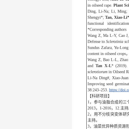
in oilseed rape.
Plant Sc
Ding, Li-Na; Li, Ming;
Shengyi*;
Tan, Xiao-Li
functional identifica
*Corresponding authors
Wang Z, Ma L-Y, Cao J
Defense to
Sclerotinia sc
Sundus Zafara, Yu-Lon
content in oilseed crops
Wang Z, Bao L-L, Zhao 
and
Tan X-L
* (2019).
sclerotiorum
in Oilseed R
Li‑Na Ding#, Xiao‑Jua
Improving seed germinati
38:243–253.
https://doi
【科研项目】
1，参与油脂合成的三个
2013，1-2016，12.主
2，用不分枝突变体研究控
主持。
3，油菜优异种质资源形成与