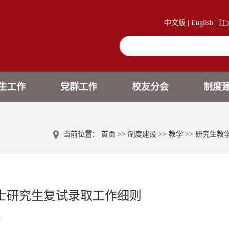
中文版
|
English
|
江
生工作
党群工作
校友分会
制度
当前位置：
首页
>>
制度建设
>>
教学
>>
研究生教
硕士研究生复试录取工作细则
9