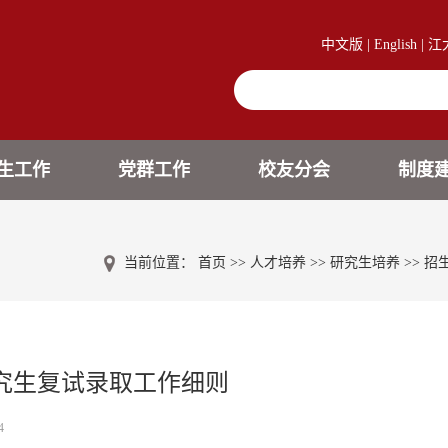
中文版
|
English
|
江
生工作
党群工作
校友分会
制度
当前位置：
首页
>>
人才培养
>>
研究生培养
>>
招
研究生复试录取工作细则
4