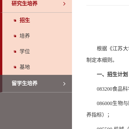
研究生培养
招生
培养
根据《江苏大
学位
制定本细则。
基地
一、招生计划
留学生培养
083200食
086000
养指标）；