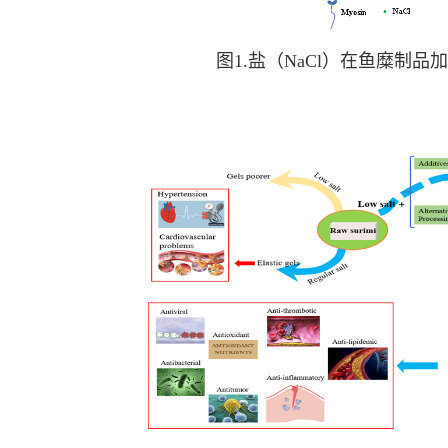
图1.盐（NaCl）在鱼糜制