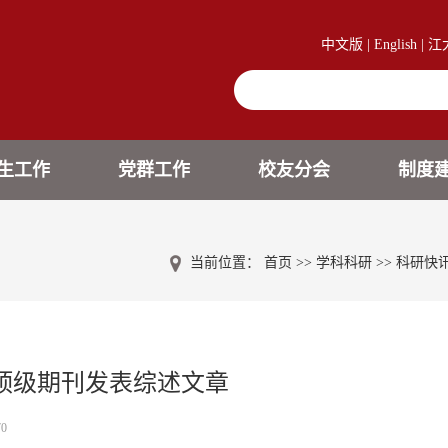
中文版
|
English
|
江
生工作
党群工作
校友分会
制度
当前位置：
首页
>>
学科科研
>>
科研快
顶级期刊发表综述文章
70