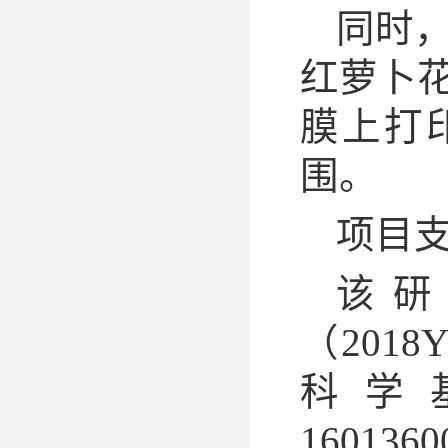
同时
红萝卜
膜上打
围。
项目
该
（2018
科学基金
1601