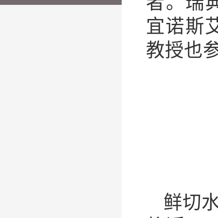
者。瑞典乌
宜诺斯艾利斯
教授也
鲜切