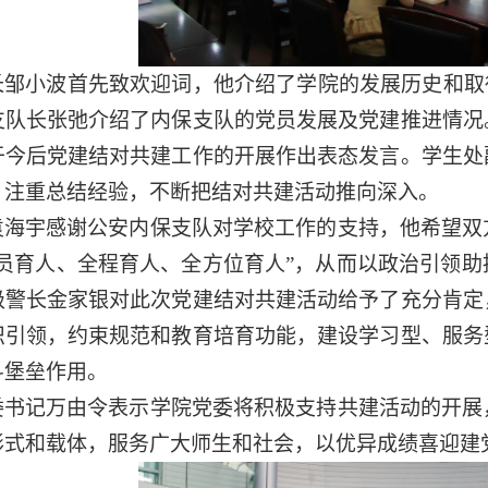
长邹小波首先致欢迎词，他介绍了学院的发展历史和取
支队长张弛介绍了内保支队的党员发展及党建推进情况
于今后党建结对共建工作的开展作出表态发言。学生处
，注重总结经验，不断把结对共建活动推向深入。
袁海宇感谢公安内保支队对学校工作的支持，他希望双
全员育人、全程育人、全方位育人”，从而以政治引领
级警长金家银对此次党建结对共建活动给予了充分肯定
织引领，约束规范和教育培育功能，建设学习型、服务
斗堡垒作用。
委书记万由令表示学院党委将积极支持共建活动的开展
形式和载体，服务广大师生和社会，以优异成绩喜迎建