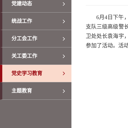
党建动态
6
月
4
日下午
统战工作
支队三级高级警
卫处处长袁海宇
分工会工作
参加了活动。活
关工委工作
党史学习教育
主题教育