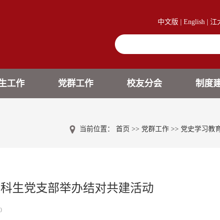
中文版
|
English
|
江
生工作
党群工作
校友分会
制度
当前位置：
首页
>>
党群工作
>>
党史学习教
本科生党支部举办结对共建活动
0