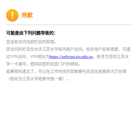
抱歉
可能是由下列问题导致的：
您没有访问当前栏目的权限。
您访问的栏目仅允许江苏大学校内用户访问。校外用户如有需要，可通
过VPN访问，VPN地址为
https://webvpn.ujs.edu.cn
，账号为您的江苏大
学一卡通号，密码同您的信息门户的密码。
如果密码遗忘了，可以在工作时间内至数据与信息化处服务大厅办理
（地址为江苏大学老图书馆一楼）。