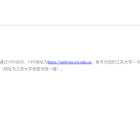
过VPN访问，VPN地址为
https://webvpn.ujs.edu.cn
，账号为您的江苏大学一
（地址为江苏大学老图书馆一楼）。