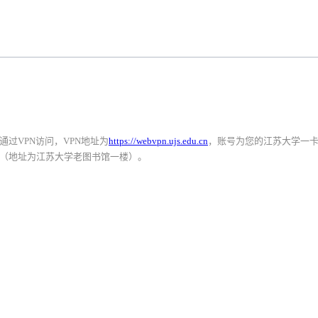
过VPN访问，VPN地址为
https://webvpn.ujs.edu.cn
，账号为您的江苏大学一
（地址为江苏大学老图书馆一楼）。