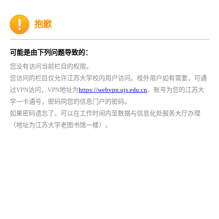
抱歉
可能是由下列问题导致的：
您没有访问当前栏目的权限。
您访问的栏目仅允许江苏大学校内用户访问。校外用户如有需要，可通
过VPN访问，VPN地址为
https://webvpn.ujs.edu.cn
，账号为您的江苏大
学一卡通号，密码同您的信息门户的密码。
如果密码遗忘了，可以在工作时间内至数据与信息化处服务大厅办理
（地址为江苏大学老图书馆一楼）。