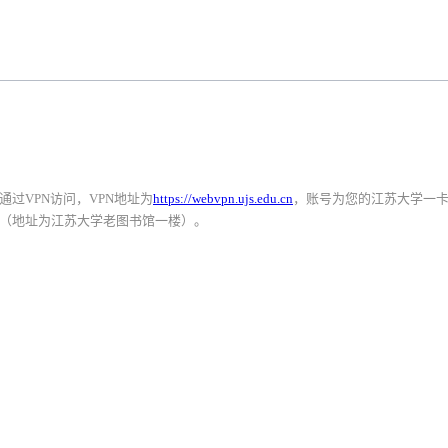
过VPN访问，VPN地址为
https://webvpn.ujs.edu.cn
，账号为您的江苏大学一
（地址为江苏大学老图书馆一楼）。